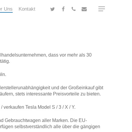
twitter
facebook
phone
email
r Uns
Kontakt
Menu
elhandelsunternehmen, dass vor mehr als 30
ätig.
ln.
Herstellerunabhängigkeit und der Großeinkauf gibt
fern, stets interessante Preisvorteile zu bieten.
/ verkaufen Tesla Model S / 3 / X / Y.
nd Gebrauchtwagen aller Marken. Die EU-
rfügen selbstverständlich alle über die gängigen